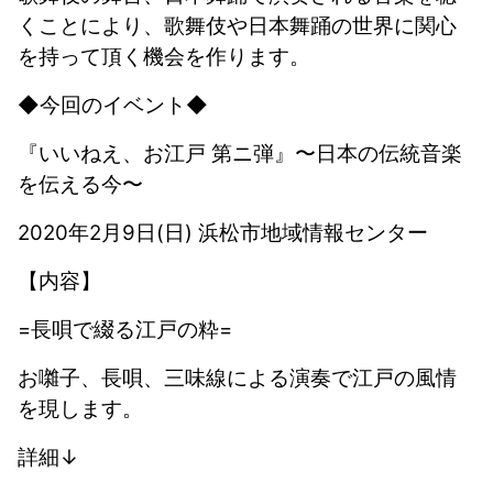
くことにより、歌舞伎や日本舞踊の世界に関心
を持って頂く機会を作ります。
◆今回のイベント◆
『いいねえ、お江戸 第ニ弾』〜日本の伝統音楽
を伝える今〜
2020
年
2
月
9
日
(
日
)
浜松市地域情報センター
【内容】
=
長唄で綴る江戸の粋
=
お囃子、長唄、三味線による演奏で江戸の風情
を現します。
詳細↓