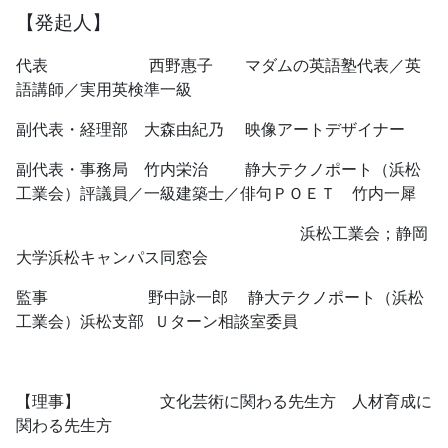
【発起人】
代表 西野惠子 マダムの英語塾代表／英
語講師／実用英検準一級
副代表・経理部 大森由紀乃 映像アートデザイナー
副代表・事務局 竹内栄治 静大テクノポート（浜松
工業会）評議員／一級建築士／
俳句ＰＯＥＴ 竹内一犀
浜松工業会；静岡
大学浜松キャンパス同窓会
監事 野中詠一郎 静大テクノポート（浜松
工業会）浜松支部
Ｕターン相談室委員
【理事】 文化芸術に関わる先生方 人材育成に
関わる先生方