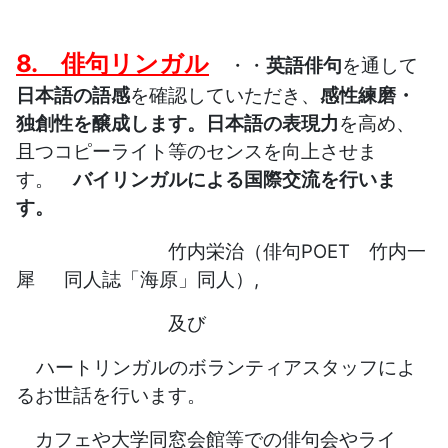
8.
俳句リンガル
・・
英語俳句
を通して
日本語の語感
を確認していただき、
感性練磨
・
独創性を
醸成します。
日本語の表現力
を高め、
且つコピーライト等のセンスを向上させま
す。
バイリンガルによる国際交流を行いま
す。
竹内栄治（俳句POET 竹内一
犀 同人誌「海原」同人）,
及び
ハートリンガルのボランティアスタッフによ
るお世話を行います。
カフェや大学同窓会館等での俳句会やライ